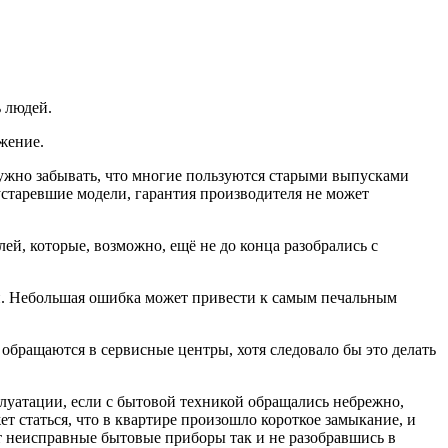
 людей.
жение.
ужно забывать, что многие пользуются старыми выпусками
устаревшие модели, гарантия производителя не может
ей, которые, возможно, ещё не до конца разобрались с
ии. Небольшая ошибка может привести к самым печальным
 обращаются в сервисные центры, хотя следовало бы это делать
луатации, если с бытовой техникой обращались небрежно,
т статься, что в квартире произошло короткое замыкание, и
т неисправные бытовые приборы так и не разобравшись в