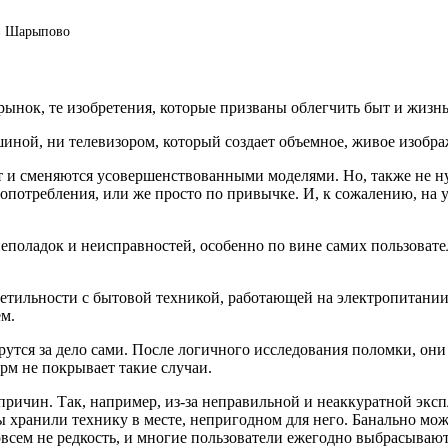
в Шарыпово
ынок, те изобретения, которые призваны облегчить быт и жизнь
ной, ни телевизором, который создает объемное, живое изобра
т и сменяются усовершенствованными моделями. Но, также не н
опотребления, или же просто по привычке. И, к сожалению, на 
еполадок и неисправностей, особенно по вине самих пользовател
епетильности с бытовой техникой, работающей на электропитан
ем.
рутся за дело сами. После логичного исследования поломки, они
рм не покрывает такие случаи.
ричин. Так, например, из-за неправильной и неаккуратной эксп
 хранили технику в месте, непригодном для него. Банально може
всем не редкость, и многие пользователи ежегодно выбрасываю