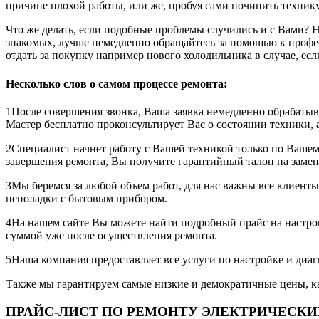
причине плохой работы, или же, пробуя сами починить технику
Что же делать, если подобные проблемы случились и с Вами? Н
знакомых, лучше немедленно обращайтесь за помощью к професс
отдать за покупку например нового холодильника в случае, е
Несколько слов о самом процессе ремонта:
1После совершения звонка, Ваша заявка немедленно обрабатывае
Мастер бесплатно проконсультирует Вас о состоянии техники, 
2Специалист начнет работу с Вашей техникой только по Вашему
завершения ремонта, Вы получите гарантийный талон на замен
3Мы беремся за любой объем работ, для нас важны все клиенты,
неполадки с бытовым прибором.
4На нашем сайте Вы можете найти подробный прайс на настрой
суммой уже после осуществления ремонта.
5Наша компания предоставляет все услуги по настройке и диаг
Также мы гарантируем самые низкие и демократичные цены, как 
ПРАЙС-ЛИСТ ПО РЕМОНТУ ЭЛЕКТРИЧЕСК