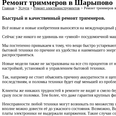
Ремонт триммеров в Шарыпово
Главная
>
Услуги
>
Ремонт электроинструментов​
>
Ремонт триммеров 
Быстрый и качественный ремонт триммеров.
Всё новые и новые изобретения выносятся на международный р
Сейчас уже никого не удивишь ни «умной» посудомоечной маши
Мы постепенно привыкаем к тому, что вещи быстро устареваю
бытовой техники по причине их удобства и наименьшего энерг
распространяться.
Новые модели также не застрахованы на все сто процентов от н
настройкой, установкой и управлением бытовой техники.
Так, например не стоит объяснять причину аккуратности и щ
последствиям, и поломка техники будет ещё меньшей из пробл
Клиенты же никаких трудностей в ремонте не видят и смело бе
сразу после поломки. Тем более, что даже гарантия крупных фи
Неисправности любой техники могут возникать по множеству п
вполне можно довести её до ужасного состояния. Возможно, Вы
платы электроники не выдержали напряжения. Такие случаи со