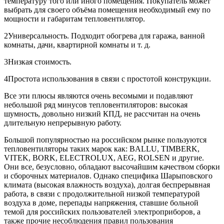
температуру того или иного помещения. Покупатель может
выбрать для своего объёма помещения необходимый ему по
мощности и габаритам тепловентилятор.
2Универсальность. Подходит обогрева для гаража, ванной
комнаты, дачи, квартирной комнаты и т. д.
3Низкая стоимость.
4Простота использования в связи с простотой конструкции.
Все эти плюсы являются очень весомыми и подавляют
небольшой ряд минусов тепловентиляторов: высокая
шумность, довольно низкий КПД, не рассчитан на очень
длительную непрерывную работу.
Большой популярностью на российском рынке пользуются
тепловентиляторы таких марок как: BALLU, TIMBERK,
VITEK, BORK, ELECTROLUX, AEG, ROLSEN и другие.
Они все, безусловно, обладают высочайшим качеством сборки
и сборочных материалов. Однако специфика Шарыповского
климата (высокая влажность воздуха), долгая беспрерывная
работа, в связи с продолжительной низкой температурой
воздуха в доме, перепады напряжения, ставшие больной
темой для российских пользователей электроприборов, а
также прочие несоблюдения правил пользования