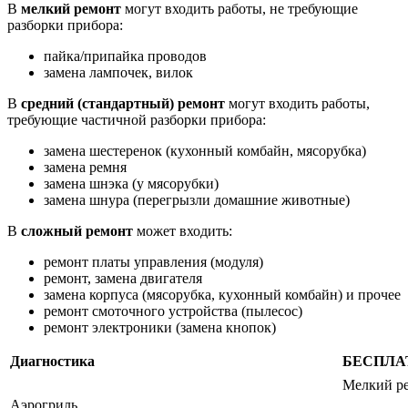
В
мелкий ремонт
могут входить работы, не требующие
разборки прибора:
пайка/припайка проводов
замена лампочек, вилок
В
средний (стандартный) ремонт
могут входить работы,
требующие частичной разборки прибора:
замена шестеренок (кухонный комбайн, мясорубка)
замена ремня
замена шнэка (у мясорубки)
замена шнура (перегрызли домашние животные)
В
сложный ремонт
может входить:
ремонт платы управления (модуля)
ремонт, замена двигателя
замена корпуса (мясорубка, кухонный комбайн) и прочее
ремонт смоточного устройства (пылесос)
ремонт электроники (замена кнопок)
Диагностика
БЕСПЛА
Мелкий р
Аэрогриль