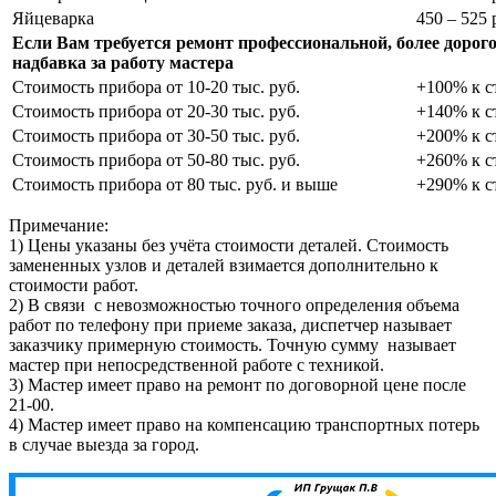
Яйцеварка
450 – 525 
Если Вам требуется ремонт профессиональной, более дорог
надбавка за работу мастера
Стоимость прибора от 10-20 тыс. руб.
+100% к с
Стоимость прибора от 20-30 тыс. руб.
+140% к с
Стоимость прибора от 30-50 тыс. руб.
+200% к с
Стоимость прибора от 50-80 тыс. руб.
+260% к с
Стоимость прибора от 80 тыс. руб. и выше
+290% к с
Примечание:
1) Цены указаны без учёта стоимости деталей. Стоимость
замененных узлов и деталей взимается дополнительно к
стоимости работ.
2) В связи с невозможностью точного определения объема
работ по телефону при приеме заказа, диспетчер называет
заказчику примерную стоимость. Точную сумму называет
мастер при непосредственной работе с техникой.
3) Мастер имеет право на ремонт по договорной цене после
21-00.
4) Мастер имеет право на компенсацию транспортных потерь
в случае выезда за город.