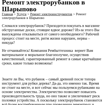
Ремонт электрорубанков в
Шарыпово
Главная
>
Услуги
>
Ремонт электроинструментов​
>
Ремонт
электрорубанков в Шарыпово
Сломался электрорубанок? Приходится покупать в магазине
обструганные доски, стоящие вдвое дороже? Из-за этого Вы
вынуждены отказываться от самого необходимого? Рабочий
процесс стоит на месте, ритм жизни нарушен, нервы –
никуда?
Не отчаивайтесь! Компания Рембыттехника вернет Вам
материальное и моральное благополучие, осуществив
качественный, гарантированный ремонт в самые кратчайшие
сроки, какие только возможны!
Знаете ли Вы, что рубанок – самый древний после топора
инструмент для рубки дерева? Да-да, это именно так. Время
не стоит на месте, и вот сейчас мы пользуемся рубанками на
основе электричества. Электричество позволяет повысить
производительность труда, но оно также и увеличивает риск
поломки устройства. А поскольку электрорубанок становится
всё более востребованным при проведении ремонтных и